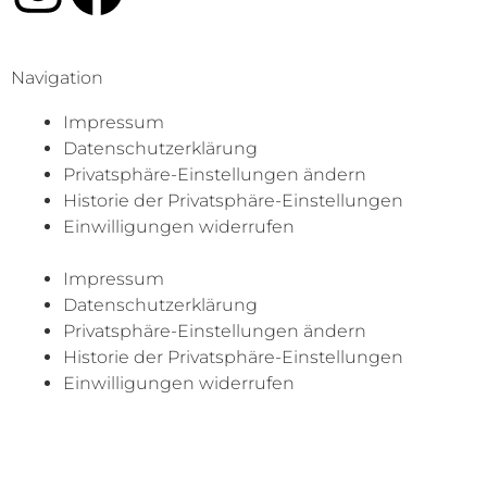
n
a
s
c
Navigation
Impressum
t
e
Datenschutzerklärung
Privatsphäre-Einstellungen ändern
a
b
Historie der Privatsphäre-Einstellungen
Einwilligungen widerrufen
g
o
Impressum
r
o
Datenschutzerklärung
Privatsphäre-Einstellungen ändern
a
k
Historie der Privatsphäre-Einstellungen
Einwilligungen widerrufen
m